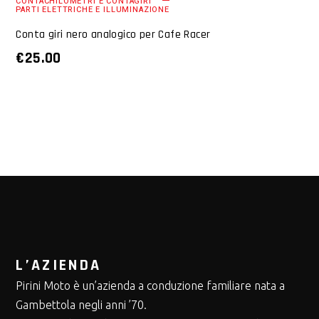
CONTACHILOMETRI E CONTAGIRI
PARTI ELETTRICHE E ILLUMINAZIONE
Conta giri nero analogico per Cafe Racer
€
25.00
L’AZIENDA
Pirini Moto è un’azienda a conduzione familiare nata a
Gambettola negli anni ’70.