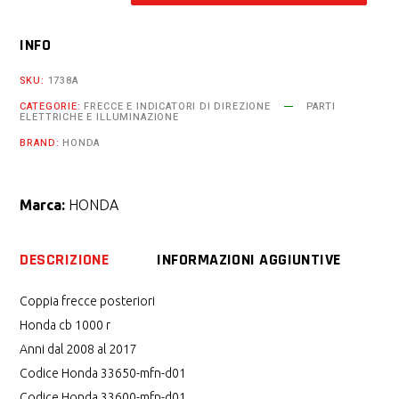
Honda
INFO
cb
1000
SKU:
1738A
r
CATEGORIE:
FRECCE E INDICATORI DI DIREZIONE
PARTI
ELETTRICHE E ILLUMINAZIONE
dal
2008
BRAND:
HONDA
al
2017
Marca:
HONDA
quantity
DESCRIZIONE
INFORMAZIONI AGGIUNTIVE
Coppia frecce posteriori
Honda cb 1000 r
Anni dal 2008 al 2017
Codice Honda 33650-mfn-d01
Codice Honda 33600-mfn-d01