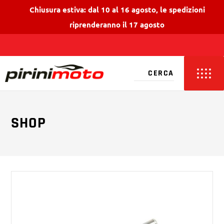
Chiusura estiva: dal 10 al 16 agosto, le spedizioni
riprenderanno il 17 agosto
SHOP