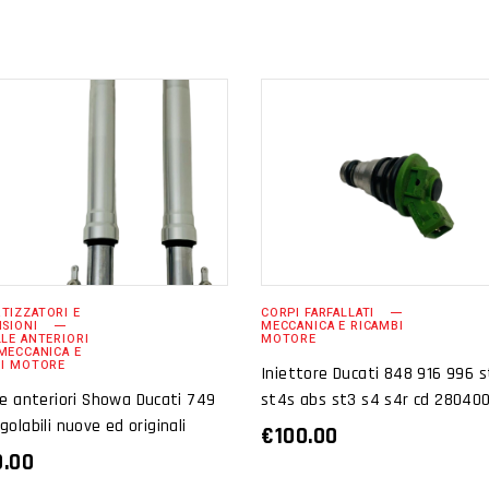
AGGIUNGI AL
AGGIUNGI AL
CARRELLO
CARRELLO
TIZZATORI E
CORPI FARFALLATI
SIONI
MECCANICA E RICAMBI
LE ANTERIORI
MOTORE
MECCANICA E
BI MOTORE
Iniettore Ducati 848 916 996 
le anteriori Showa Ducati 749
st4s abs st3 s4 s4r cd 28040
golabili nuove ed originali
€
100.00
0.00