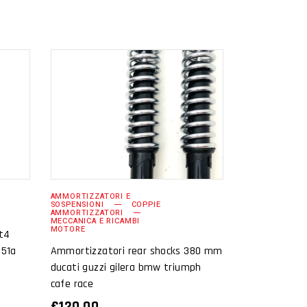
AGGIUNGI AL
CARRELLO
AMMORTIZZATORI E
SOSPENSIONI
COPPIE
AMMORTIZZATORI
MECCANICA E RICAMBI
MOTORE
st4
051a
Ammortizzatori rear shocks 380 mm
ducati guzzi gilera bmw triumph
cafe race
€
120.00