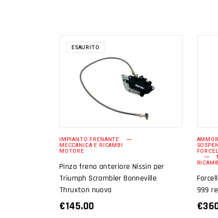
ESAURITO
LEGGI TUTTO
IMPIANTO FRENANTE
AMMOR
MECCANICA E RICAMBI
SOSPEN
MOTORE
FORCEL
RICAM
Pinza freno anteriore Nissin per
Triumph Scrambler Bonneville
Forcel
Thruxton nuova
999 re
€
145.00
€
36