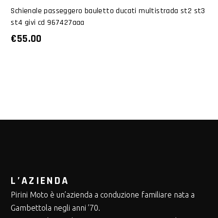
Schienale passeggero bauletto ducati multistrada st2 st3
st4 givi cd 967427aaa
€
55.00
L’AZIENDA
Pirini Moto è un’azienda a conduzione familiare nata a
Gambettola negli anni ’70.