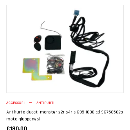
AGGIUNGI AL CARRELLO
ACCESSORI
ANTIFURTI
Antifurto ducati monster s2r s4r s 695 1000 cd 96750502b
moto giapponesi
€
180.00