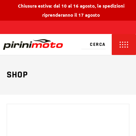
Chiusura estiva: dal 10 al 16 agosto, le spedizioni
riprenderanno il 17 agosto
SHOP