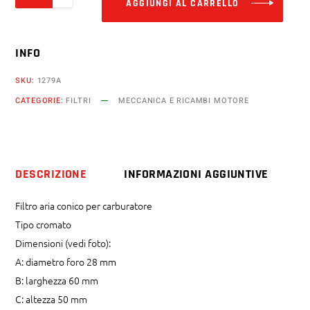
AGGIUNGI AL CARRELLO
conico
cromato
INFO
carburatore
diametro
SKU:
1279A
28
CATEGORIE:
FILTRI
MECCANICA E RICAMBI MOTORE
mm
quantity
DESCRIZIONE
INFORMAZIONI AGGIUNTIVE
Filtro aria conico per carburatore
Tipo cromato
Dimensioni (vedi foto):
A: diametro foro 28 mm
B: larghezza 60 mm
C: altezza 50 mm