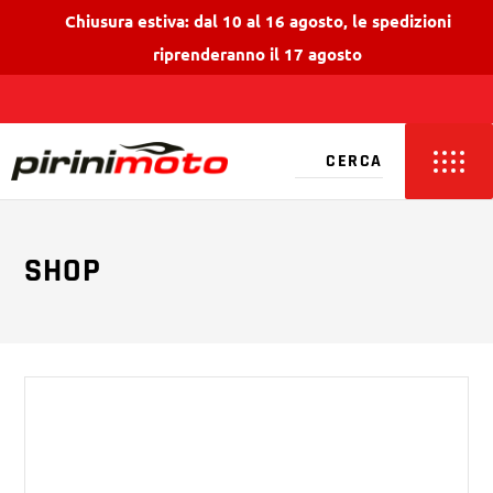
Chiusura estiva: dal 10 al 16 agosto, le spedizioni
riprenderanno il 17 agosto
SHOP