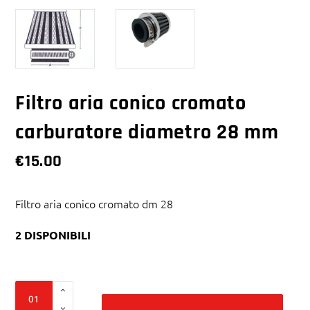
Filtro aria conico cromato
carburatore diametro 28 mm
€
15.00
Filtro aria conico cromato dm 28
2 DISPONIBILI
Alter
Filtro
aria