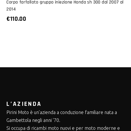
Corpo farfallato gruppo iniezione Honda sh 300 dal 2007 al
2014
€
110.00
L’AZIENDA
Pirini Moto è un’azienda a conduzione familiare nata a
Gambettola negli anni ’70.
Si occupa di ricambi moto nuovi e per moto moderne e