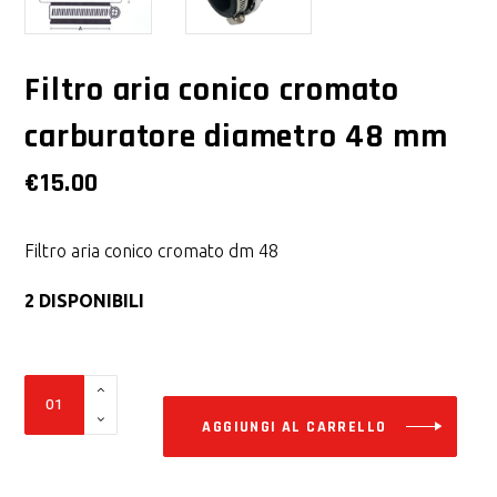
Filtro aria conico cromato
carburatore diametro 48 mm
€
15.00
Filtro aria conico cromato dm 48
2 DISPONIBILI
Alter
Filtro
aria
AGGIUNGI AL CARRELLO
conico
cromato