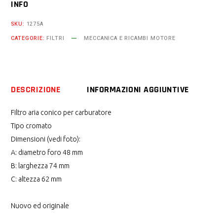
INFO
carburatore
diametro
SKU:
1275A
48
CATEGORIE:
FILTRI
MECCANICA E RICAMBI MOTORE
mm
quantity
DESCRIZIONE
INFORMAZIONI AGGIUNTIVE
Filtro aria conico per carburatore
Tipo cromato
Dimensioni (vedi foto):
A: diametro foro 48 mm
B: larghezza 74 mm
C: altezza 62 mm
Nuovo ed originale