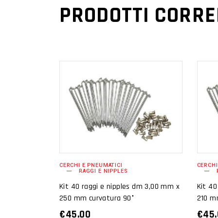
PRODOTTI CORRE
AGGIUNGI AL
CARRELLO
CERCHI E PNEUMATICI
CERCHI
RAGGI E NIPPLES
Kit 40 raggi e nipples dm 3,00 mm x
Kit 40
250 mm curvatura 90°
210 m
€
45.00
€
45