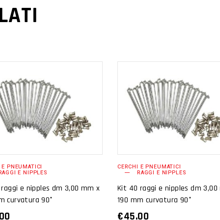
LATI
AGGIUNGI AL
AGGIUNGI AL
CARRELLO
CARRELLO
 E PNEUMATICI
CERCHI E PNEUMATICI
RAGGI E NIPPLES
RAGGI E NIPPLES
 raggi e nipples dm 3,00 mm x
Kit 40 raggi e nipples dm 3,0
m curvatura 90°
190 mm curvatura 90°
.00
€
45.00