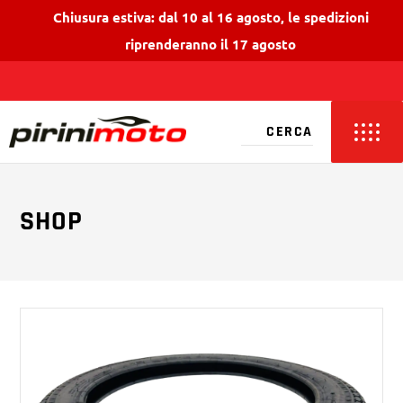
Chiusura estiva: dal 10 al 16 agosto, le spedizioni
riprenderanno il 17 agosto
SHOP