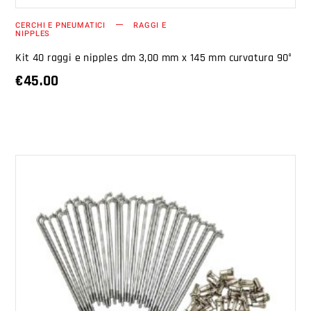
CERCHI E PNEUMATICI
RAGGI E
NIPPLES
Kit 40 raggi e nipples dm 3,00 mm x 145 mm curvatura 90°
€
45.00
AGGIUNGI AL CARRELLO