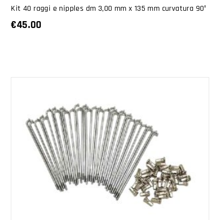
Kit 40 raggi e nipples dm 3,00 mm x 135 mm curvatura 90°
€
45.00
AGGIUNGI AL CARRELLO