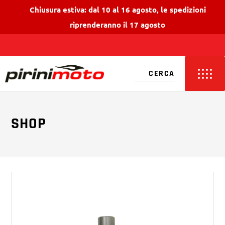
Chiusura estiva: dal 10 al 16 agosto, le spedizioni
riprenderanno il 17 agosto
SHOP