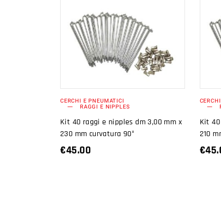
AGGIUNGI AL
CARRELLO
CERCHI E PNEUMATICI
CERCHI
RAGGI E NIPPLES
Kit 40 raggi e nipples dm 3,00 mm x
Kit 40
230 mm curvatura 90°
210 m
€
45.00
€
45.