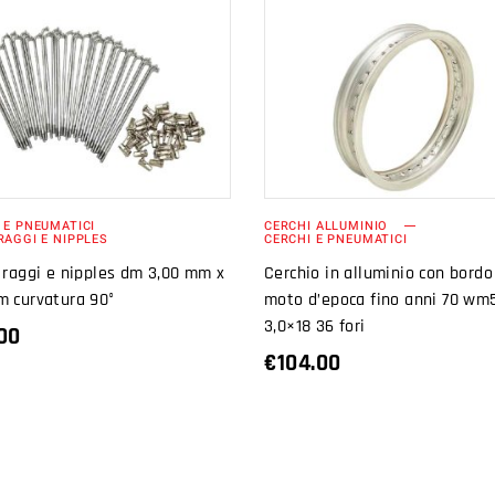
AGGIUNGI AL
AGGIUNGI AL
CARRELLO
CARRELLO
 E PNEUMATICI
CERCHI ALLUMINIO
RAGGI E NIPPLES
CERCHI E PNEUMATICI
 raggi e nipples dm 3,00 mm x
Cerchio in alluminio con bordo
m curvatura 90°
moto d’epoca fino anni 70 wm
3,0×18 36 fori
00
€
104.00