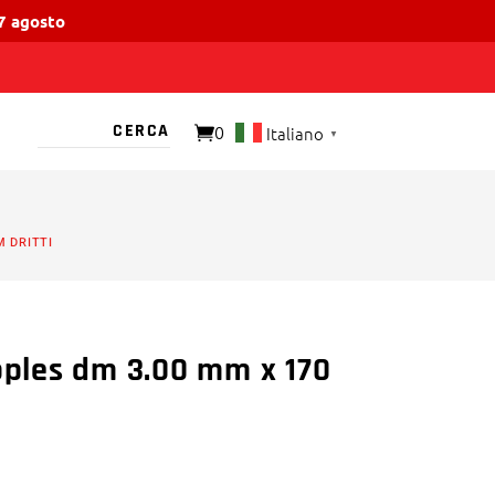
17 agosto
0
Italiano
▼
O PRESENTE
M DRITTI
ipples dm 3.00 mm x 170