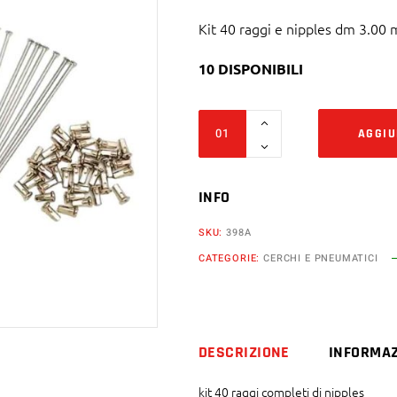
Kit 40 raggi e nipples dm 3.00
10 DISPONIBILI
Kit
AGGIU
40
raggi
e
INFO
nipples
SKU:
398A
dm
CATEGORIE:
CERCHI E PNEUMATICI
3.00
mm
x
170
DESCRIZIONE
INFORMAZ
mm
dritti
kit 40 raggi completi di nipples