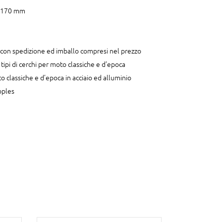
a 170 mm
a, con spedizione ed imballo compresi nel prezzo
i tipi di cerchi per moto classiche e d’epoca
o classiche e d’epoca in acciaio ed alluminio
ipples