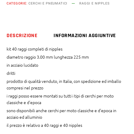
CATEGORIE:
CERCHI E PNEUMATICI
RAGGI E NIPPLES
mm
x
225
mm
DESCRIZIONE
INFORMAZIONI AGGIUNTIVE
dritti
quantity
kit 40 raggi completi di nipples
diametro raggio 3.00 mm lunghezza 225 mm
in acciaio lucidato
dritti
prodotto di qualità venduto, in Italia, con spedizione ed imballo
compresi nel prezzo
i raggi posso essere montati su tutti i tipi di cerchi per moto
classiche e d’epoca
sono disponibili anche cerchi per moto classiche e d’epoca in
acciaio ed alluminio
il prezzo è relativo a 40 raggi e 40 nipples