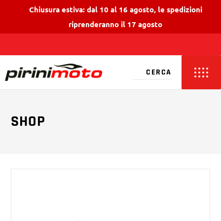
Chiusura estiva: dal 10 al 16 agosto, le spedizioni
riprenderanno il 17 agosto
SHOP