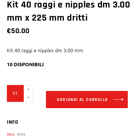
Kit 40 raggi e nipples dm 3.00
mm x 225 mm dritti
€
50.00
Kit 40 raggi e nipples dm 3.00 mm
10 DISPONIBILI
Alter
Kit
40
AGGIUNGI AL CARRELLO
raggi
e
INFO
nipples
dm
SKU:
459A
3.00