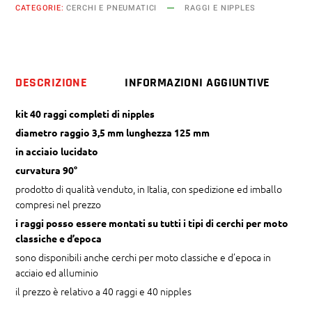
CATEGORIE:
CERCHI E PNEUMATICI
RAGGI E NIPPLES
mm
x
125
mm
DESCRIZIONE
INFORMAZIONI AGGIUNTIVE
curvatura
90°
kit 40 raggi completi di nipples
quantity
diametro raggio 3,5 mm lunghezza 125 mm
in acciaio lucidato
curvatura 90°
prodotto di qualità venduto, in Italia, con spedizione ed imballo
compresi nel prezzo
i raggi posso essere montati su tutti i tipi di cerchi per moto
classiche e d’epoca
sono disponibili anche cerchi per moto classiche e d’epoca in
acciaio ed alluminio
il prezzo è relativo a 40 raggi e 40 nipples