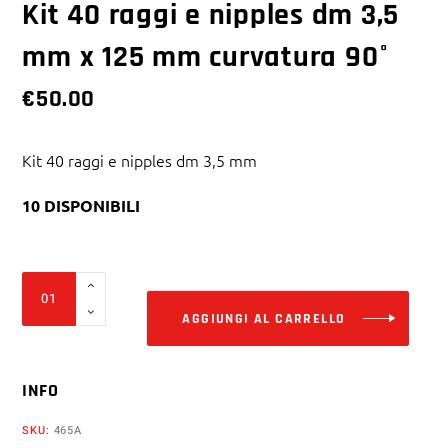
Kit 40 raggi e nipples dm 3,5
mm x 125 mm curvatura 90°
€
50.00
Kit 40 raggi e nipples dm 3,5 mm
10 DISPONIBILI
Alter
Kit
40
AGGIUNGI AL CARRELLO
raggi
e
INFO
nipples
dm
SKU:
465A
3,5