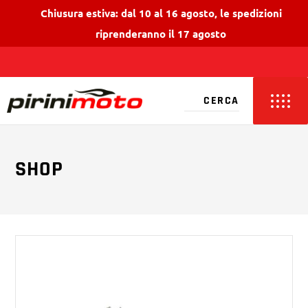
Chiusura estiva: dal 10 al 16 agosto, le spedizioni
riprenderanno il 17 agosto
SHOP