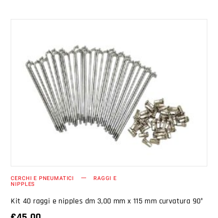
AGGIUNGI AL CARRELLO
CERCHI E PNEUMATICI
RAGGI E
NIPPLES
Kit 40 raggi e nipples dm 3,00 mm x 115 mm curvatura 90°
€
45.00