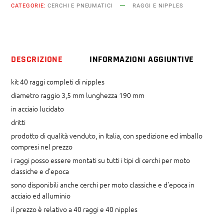
CATEGORIE:
CERCHI E PNEUMATICI
RAGGI E NIPPLES
mm
x
190
mm
DESCRIZIONE
INFORMAZIONI AGGIUNTIVE
dritti
quantity
kit 40 raggi completi di nipples
diametro raggio 3,5 mm lunghezza 190 mm
in acciaio lucidato
dritti
prodotto di qualità venduto, in Italia, con spedizione ed imballo
compresi nel prezzo
i raggi posso essere montati su tutti i tipi di cerchi per moto
classiche e d’epoca
sono disponibili anche cerchi per moto classiche e d’epoca in
acciaio ed alluminio
il prezzo è relativo a 40 raggi e 40 nipples