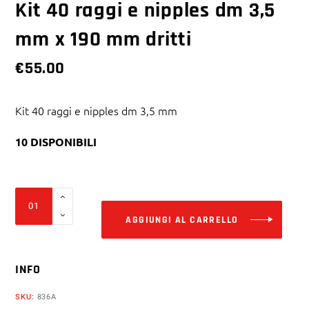
Kit 40 raggi e nipples dm 3,5
mm x 190 mm dritti
€
55.00
Kit 40 raggi e nipples dm 3,5 mm
10 DISPONIBILI
Alter
Kit
40
AGGIUNGI AL CARRELLO
raggi
e
INFO
nipples
dm
SKU:
836A
3,5