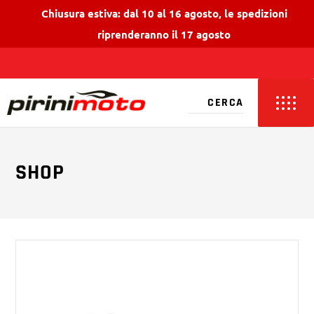
Chiusura estiva: dal 10 al 16 agosto, le spedizioni
riprenderanno il 17 agosto
SHOP