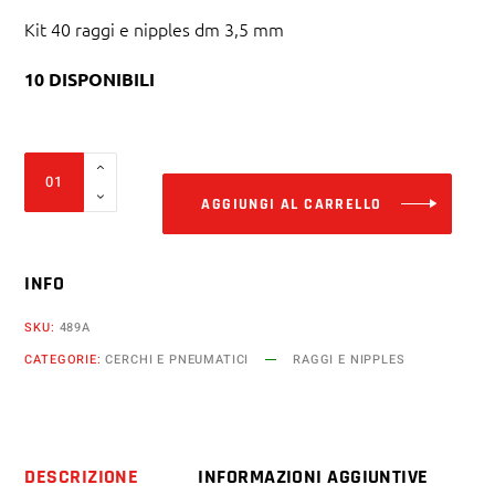
Kit 40 raggi e nipples dm 3,5 mm
10 DISPONIBILI
Alter
Kit
40
AGGIUNGI AL CARRELLO
raggi
e
INFO
nipples
dm
SKU:
489A
3,5
CATEGORIE:
CERCHI E PNEUMATICI
RAGGI E NIPPLES
mm
x
240
mm
DESCRIZIONE
INFORMAZIONI AGGIUNTIVE
curvatura