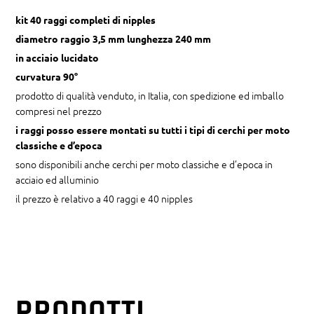
90°
kit 40 raggi completi di nipples
quantity
diametro raggio 3,5 mm lunghezza 240 mm
in acciaio lucidato
curvatura 90°
prodotto di qualità venduto, in Italia, con spedizione ed imballo
compresi nel prezzo
i raggi posso essere montati su tutti i tipi di cerchi per moto
classiche e d’epoca
sono disponibili anche cerchi per moto classiche e d’epoca in
acciaio ed alluminio
il prezzo è relativo a 40 raggi e 40 nipples
PRODOTTI