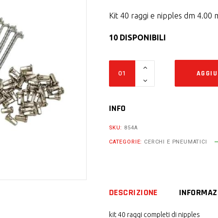
Kit 40 raggi e nipples dm 4.00
10 DISPONIBILI
Kit
AGGIU
40
raggi
e
INFO
nipples
SKU:
854A
dm
CATEGORIE:
CERCHI E PNEUMATICI
4.00
mm
x
165
DESCRIZIONE
INFORMAZ
mm
curvatura
kit 40 raggi completi di nipples