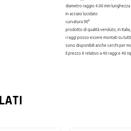
90°
diametro raggio 4.00 mm lunghezz
quantity
in acciaio lucidato
curvatura 90°
prodotto di qualità venduto, in Ital
i raggi posso essere montati su tutti
sono disponibili anche cerchi per mo
il prezzo è relativo a 40 raggi e 40 n
LATI