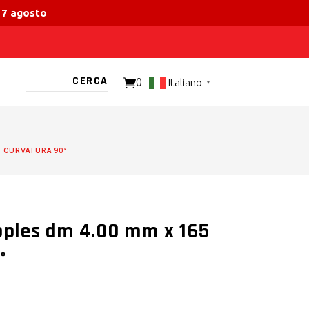
 17 agosto
0
Italiano
▼
TO PRESENTE
M CURVATURA 90°
ipples dm 4.00 mm x 165
°