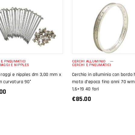
AGGIUNGI AL
AGGIUNGI AL
CARRELLO
CARRELLO
 E PNEUMATICI
CERCHI ALLUMINIO
RAGGI E NIPPLES
CERCHI E PNEUMATICI
 raggi e nipples dm 3,00 mm x
Cerchio in alluminio con bordo 
m curvatura 90°
moto d’epoca fino anni 70 wm
1,6×19 40 fori
.00
€
85.00