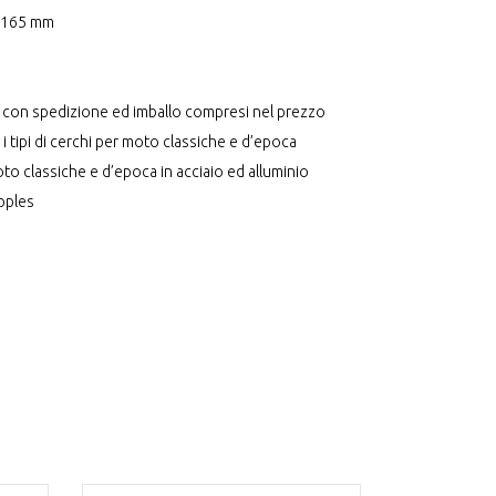
a 165 mm
ia, con spedizione ed imballo compresi nel prezzo
 i tipi di cerchi per moto classiche e d’epoca
to classiche e d’epoca in acciaio ed alluminio
ipples