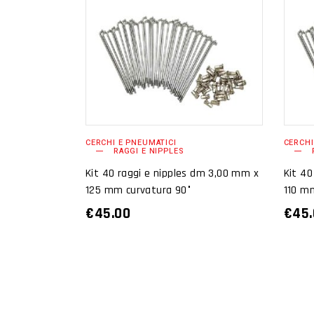
AGGIUNGI AL
CARRELLO
CERCHI E PNEUMATICI
CERCHI
RAGGI E NIPPLES
Kit 40 raggi e nipples dm 3,00 mm x
Kit 40
125 mm curvatura 90°
110 m
€
45.00
€
45