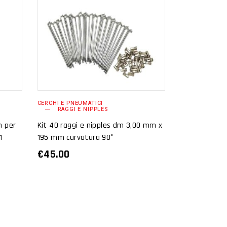
AGGIUNGI AL
CARRELLO
CERCHI E PNEUMATICI
RAGGI E NIPPLES
h per
Kit 40 raggi e nipples dm 3,00 mm x
1
195 mm curvatura 90°
€
45.00