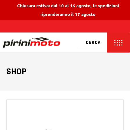
Chiusura estiva: dal 10 al 16 agosto, le spedizioni
riprenderanno il 17 agosto
SHOP