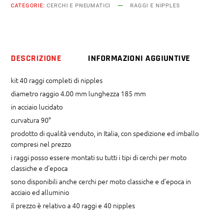
CATEGORIE:
CERCHI E PNEUMATICI
RAGGI E NIPPLES
mm
x
185
mm
DESCRIZIONE
INFORMAZIONI AGGIUNTIVE
curvatura
90°
kit 40 raggi completi di nipples
quantity
diametro raggio 4.00 mm lunghezza 185 mm
in acciaio lucidato
curvatura 90°
prodotto di qualità venduto, in Italia, con spedizione ed imballo
compresi nel prezzo
i raggi posso essere montati su tutti i tipi di cerchi per moto
classiche e d’epoca
sono disponibili anche cerchi per moto classiche e d’epoca in
acciaio ed alluminio
il prezzo è relativo a 40 raggi e 40 nipples