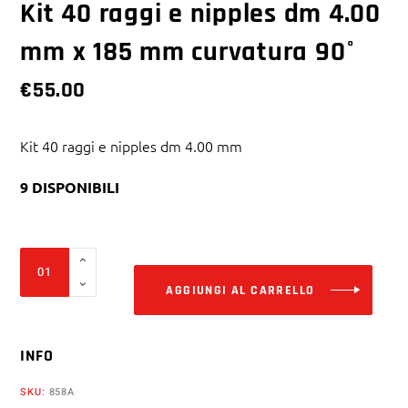
Kit 40 raggi e nipples dm 4.00
mm x 185 mm curvatura 90°
€
55.00
Kit 40 raggi e nipples dm 4.00 mm
9 DISPONIBILI
Alter
Kit
40
AGGIUNGI AL CARRELLO
raggi
e
INFO
nipples
dm
SKU:
858A
4.00