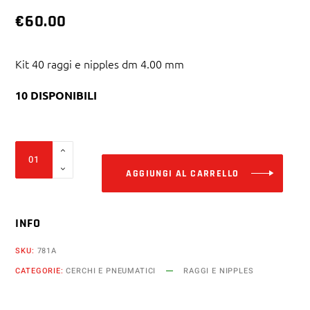
€
60.00
Kit 40 raggi e nipples dm 4.00 mm
10 DISPONIBILI
Alter
Kit
40
AGGIUNGI AL CARRELLO
raggi
e
INFO
nipples
dm
SKU:
781A
4.00
CATEGORIE:
CERCHI E PNEUMATICI
RAGGI E NIPPLES
mm
x