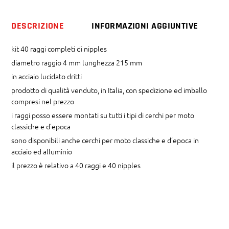
215
mm
DESCRIZIONE
INFORMAZIONI AGGIUNTIVE
dritti
quantity
kit 40 raggi completi di nipples
diametro raggio 4 mm lunghezza 215 mm
in acciaio lucidato dritti
prodotto di qualità venduto, in Italia, con spedizione ed imballo
compresi nel prezzo
i raggi posso essere montati su tutti i tipi di cerchi per moto
classiche e d’epoca
sono disponibili anche cerchi per moto classiche e d’epoca in
acciaio ed alluminio
il prezzo è relativo a 40 raggi e 40 nipples