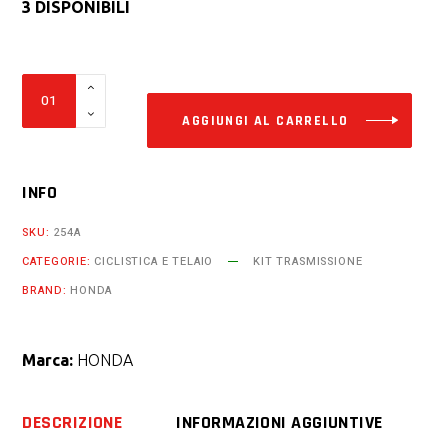
3 DISPONIBILI
Alter
Kit
trasmissione
AGGIUNGI AL CARRELLO
catena
Honda
INFO
cbf
600
SKU:
254A
abs
CATEGORIE:
CICLISTICA E TELAIO
KIT TRASMISSIONE
dal
BRAND:
HONDA
2004
al
2006
Marca:
HONDA
quantity
DESCRIZIONE
INFORMAZIONI AGGIUNTIVE