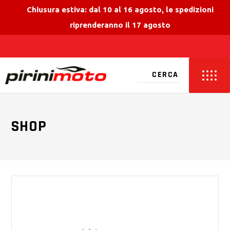
Chiusura estiva: dal 10 al 16 agosto, le spedizioni
riprenderanno il 17 agosto
SHOP