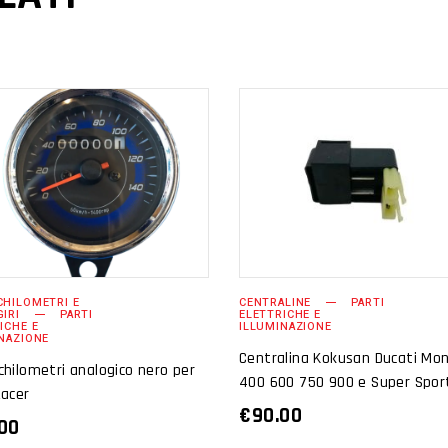
AGGIUNGI AL
AGGIUNGI AL
CARRELLO
CARRELLO
HILOMETRI E
CENTRALINE
PARTI
IRI
PARTI
ELETTRICHE E
ICHE E
ILLUMINAZIONE
NAZIONE
Centralina Kokusan Ducati Mo
hilometri analogico nero per
400 600 750 900 e Super Spor
Racer
€
90.00
00