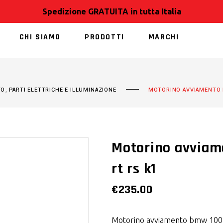
Spedizione GRATUITA in tutta Italia
CHI SIAMO
PRODOTTI
MARCHI
NESSUN PRODOT
,
TO
PARTI ELETTRICHE E ILLUMINAZIONE
MOTORINO AVVIAMENTO B
Motorino avviam
rt rs k1
€
235.00
Motorino avviamento bmw 100