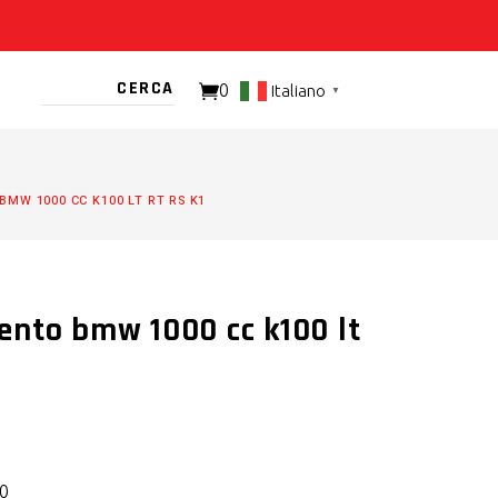
0
Italiano
▼
TO PRESENTE
MW 1000 CC K100 LT RT RS K1
ento bmw 1000 cc k100 lt
0