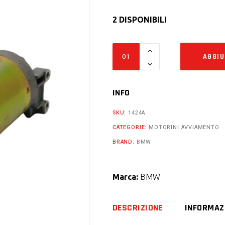
2 DISPONIBILI
Motorino
AGGIU
avviamento
bmw
1000
INFO
cc
SKU:
1424A
k100
CATEGORIE:
MOTORINI AVVIAMENTO
lt
BRAND:
BMW
rt
rs
k1
Marca:
BMW
quantity
DESCRIZIONE
INFORMAZ