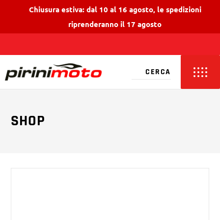
Chiusura estiva: dal 10 al 16 agosto, le spedizioni
riprenderanno il 17 agosto
SHOP