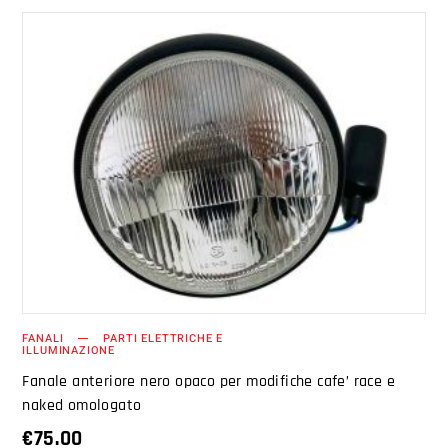
AGGIUNGI AL CARRELLO
FANALI
PARTI ELETTRICHE E
ILLUMINAZIONE
Fanale anteriore nero opaco per modifiche cafe’ race e
naked omologato
€
75.00