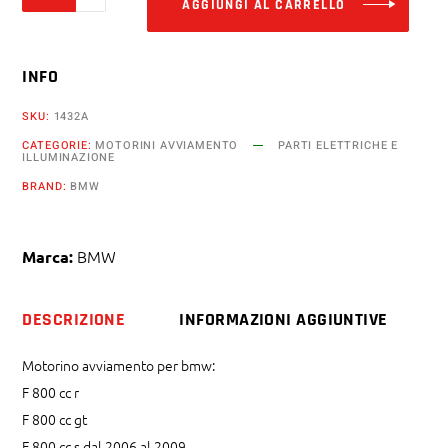
AGGIUNGI AL CARRELLO
bmw
f
INFO
800
cc
SKU:
1432A
gt
CATEGORIE:
MOTORINI AVVIAMENTO
PARTI ELETTRICHE E
r
ILLUMINAZIONE
s
BRAND:
BMW
gs
st
BMW
Marca:
quantity
DESCRIZIONE
INFORMAZIONI AGGIUNTIVE
Motorino avviamento per bmw:
F 800 cc r
F 800 cc gt
F 800 cc s dal 2006 al 2009