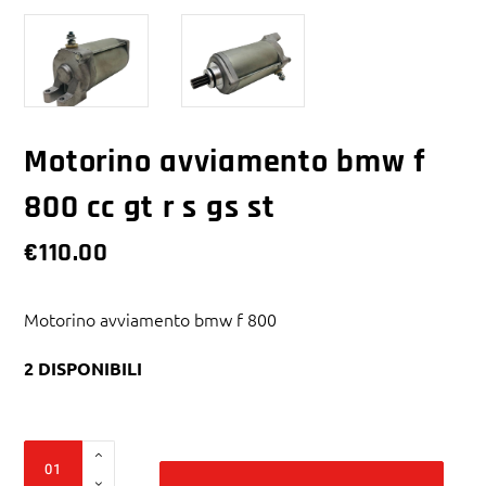
Motorino avviamento bmw f
800 cc gt r s gs st
€
110.00
Motorino avviamento bmw f 800
2 DISPONIBILI
Alter
Motorino
avviamento