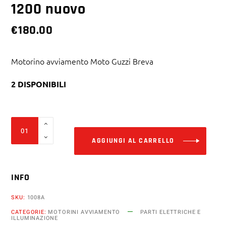
1200 nuovo
€
180.00
Motorino avviamento Moto Guzzi Breva
2 DISPONIBILI
Alter
Motorino
avviamento
AGGIUNGI AL CARRELLO
Moto
Guzzi
INFO
Breva
ie
SKU:
1008A
750
CATEGORIE:
MOTORINI AVVIAMENTO
PARTI ELETTRICHE E
850
ILLUMINAZIONE