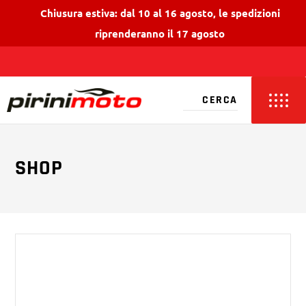
Chiusura estiva: dal 10 al 16 agosto, le spedizioni
riprenderanno il 17 agosto
SHOP