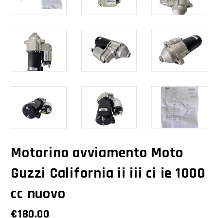
Motorino avviamento Moto
Guzzi California ii iii ci ie 1000
cc nuovo
€
180.00