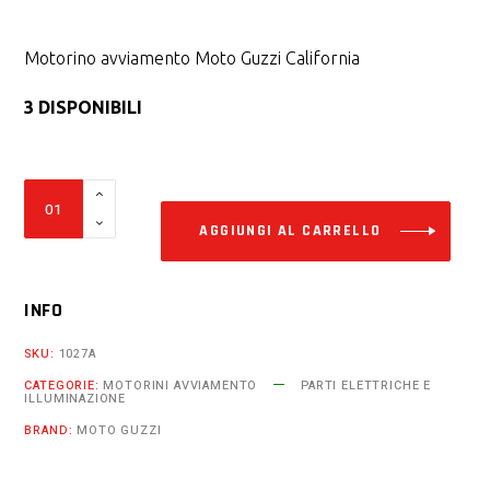
Motorino avviamento Moto Guzzi California
3 DISPONIBILI
Alter
Motorino
avviamento
AGGIUNGI AL CARRELLO
Moto
Guzzi
INFO
California
ii
SKU:
1027A
iii
CATEGORIE:
MOTORINI AVVIAMENTO
PARTI ELETTRICHE E
ILLUMINAZIONE
ci
ie
BRAND:
MOTO GUZZI
1000
cc