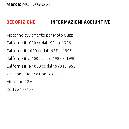
Marca:
MOTO GUZZI
nuovo
quantity
DESCRIZIONE
INFORMAZIONI AGGIUNTIVE
Motorino avviamento per Moto Guzzi:
California ii 1000 cc dal 1981 al 1986
California iii 1000 cc dal 1987 al 1993
California iii ci 1000 cc dal 1988 al 1990
California iii ie 1000 cc dal 1990 al 1993
Ricambio nuovo e non originale
Motorino 12 v
Codice 178158