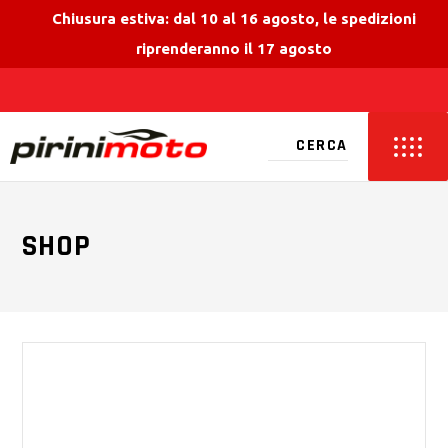
Chiusura estiva: dal 10 al 16 agosto, le spedizioni
riprenderanno il 17 agosto
SHOP