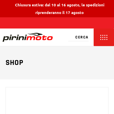
Chiusura estiva: dal 10 al 16 agosto, le spedizioni
riprenderanno il 17 agosto
SHOP