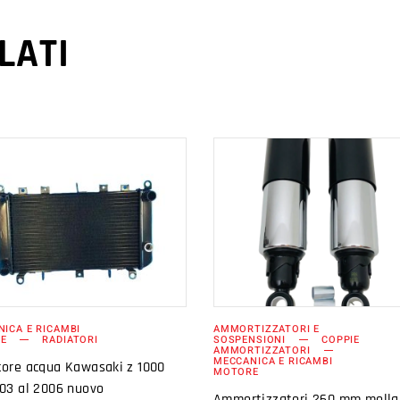
LATI
AGGIUNGI AL
AGGIUNGI AL
CARRELLO
CARRELLO
ICA E RICAMBI
AMMORTIZZATORI E
E
RADIATORI
SOSPENSIONI
COPPIE
AMMORTIZZATORI
MECCANICA E RICAMBI
tore acqua Kawasaki z 1000
MOTORE
003 al 2006 nuovo
Ammortizzatori 260 mm molla