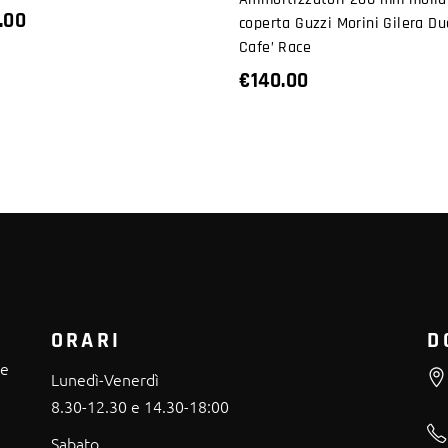
.00
coperta Guzzi Morini Gilera Du
Cafe’ Race
€
140.00
ORARI
D
re
Lunedì-Venerdì
8.30-12.30 e 14.30-18:00
Sabato