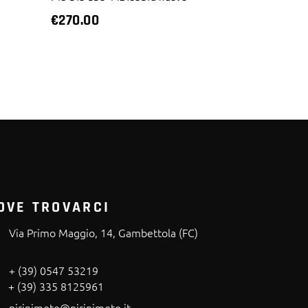
€
270.00
OVE TROVARCI
Via Primo Maggio, 14, Gambettola (FC)
+ (39) 0547 53219
+ (39) 335 8125961
pirinimoto@pirinimoto.it