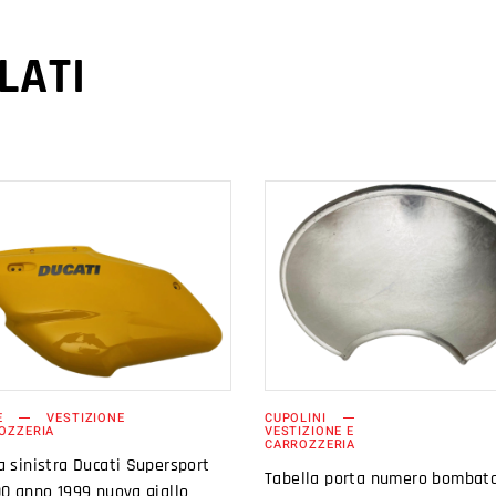
LATI
AGGIUNGI AL
AGGIUNGI AL
CARRELLO
CARRELLO
E
VESTIZIONE
CUPOLINI
OZZERIA
VESTIZIONE E
CARROZZERIA
 sinistra Ducati Supersport
Tabella porta numero bombata
0 anno 1999 nuova giallo