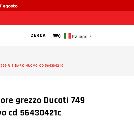
17 agosto
0
Italiano
▼
O PRESENTE
999 R S DARK NUOVO CD 56430421C
ore grezzo Ducati 749
vo cd 56430421c