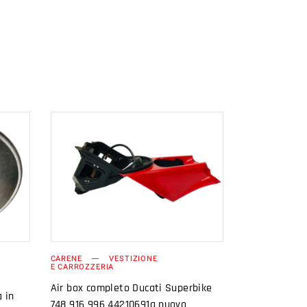
AGGIUNGI AL
CARRELLO
CARENE
VESTIZIONE
E CARROZZERIA
Air box completo Ducati Superbike
 in
748 916 996 44210691a nuovo