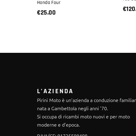
Honda Four
€
120
€
25.00
L’AZIENDA
Pirini Moto è un’azienda a conduzione familia
nata a Gambettola negli anni ’70.
Si occupa di ricambi moto nuovi e per moto
moderne e d’epoca.
P.IVA/CF:
01725590408