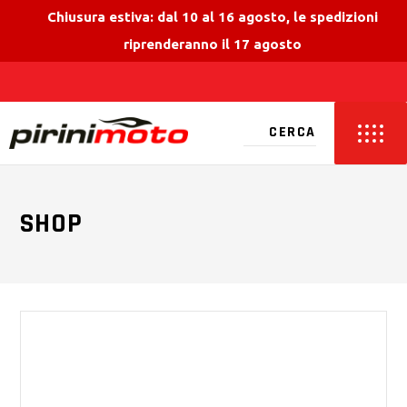
Chiusura estiva: dal 10 al 16 agosto, le spedizioni
riprenderanno il 17 agosto
SHOP