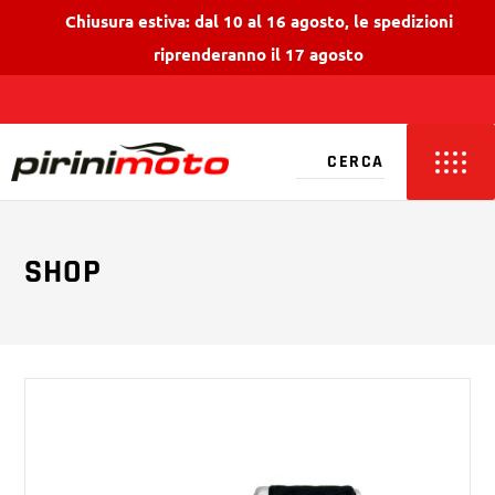
Chiusura estiva: dal 10 al 16 agosto, le spedizioni
riprenderanno il 17 agosto
SHOP