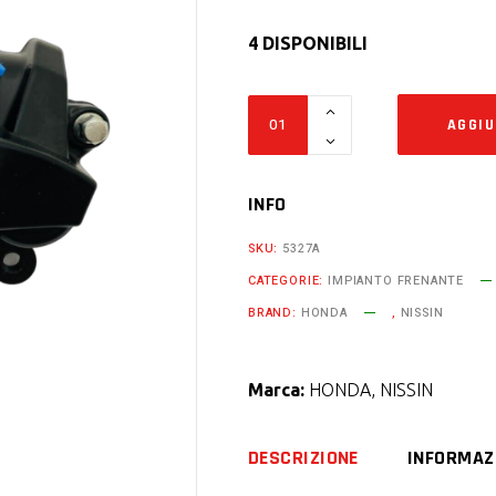
4 DISPONIBILI
Pinza
AGGIU
freno
anteriore
nissin
INFO
honda
SKU:
5327A
pcx
CATEGORIE:
IMPIANTO FRENANTE
125
BRAND:
HONDA
,
NISSIN
150
dal
2010
Marca:
HONDA
,
NISSIN
al
2017
DESCRIZIONE
INFORMAZ
quantity