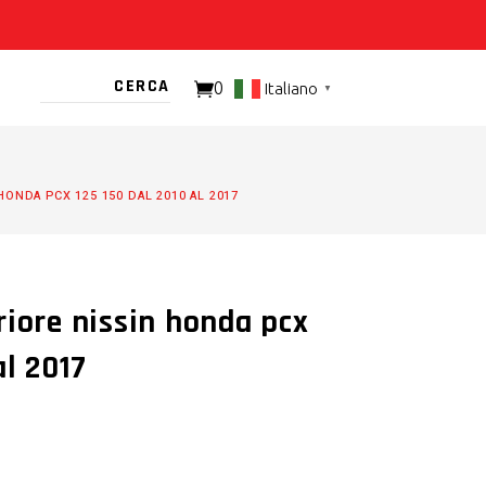
0
Italiano
▼
TO PRESENTE
HONDA PCX 125 150 DAL 2010 AL 2017
riore nissin honda pcx
al 2017