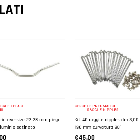
LATI
AGGIUNGI AL
AGGIUNGI AL
CARRELLO
CARRELLO
TICA E TELAIO
CERCHI E PNEUMATICI
RI
RAGGI E NIPPLES
rio oversize 22 28 mm piega
Kit 40 raggi e nipples dm 3,0
lluminio satinato
190 mm curvatura 90°
.00
€
45.00