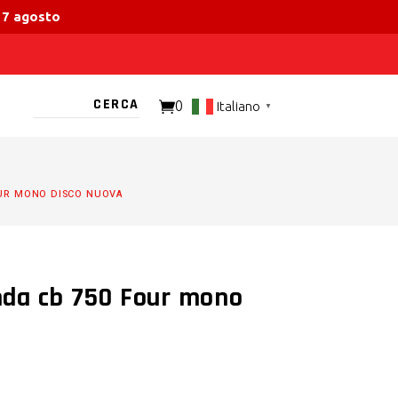
 17 agosto
0
Italiano
▼
TO PRESENTE
UR MONO DISCO NUOVA
da cb 750 Four mono