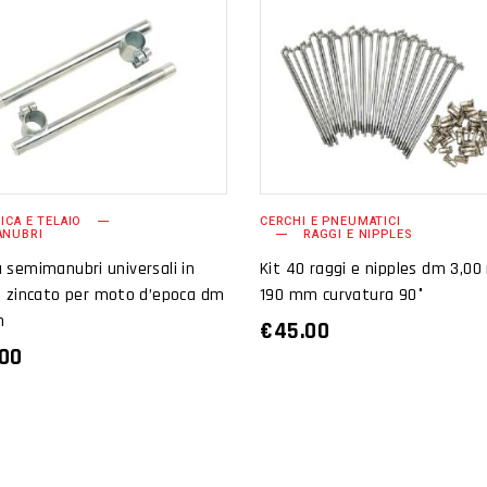
AGGIUNGI AL
AGGIUNGI AL
CARRELLO
CARRELLO
TICA E TELAIO
CERCHI E PNEUMATICI
ANUBRI
RAGGI E NIPPLES
 semimanubri universali in
Kit 40 raggi e nipples dm 3,0
o zincato per moto d’epoca dm
190 mm curvatura 90°
m
€
45.00
.00