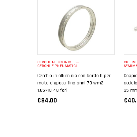
AGGIUNGI AL
CARRELLO
CERCHI ALLUMINIO
CICLIS
CERCHI E PNEUMATICI
SEMIM
Cerchio in alluminio con bordo h per
Coppia
moto d’epoca fino anni 70 wm2
acciai
1,85×18 40 fori
35 m
€
84.00
€
40