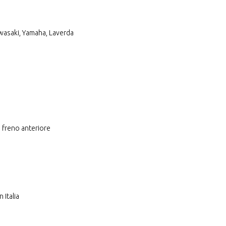
awasaki, Yamaha, Laverda
o freno anteriore
 Italia