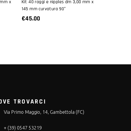
0 mm x
Kit 40 raggi e nipples dm 3,00 mm x
145 mm curvatura 90°
€
45.00
OVE TROVARCI
Via Primo Maggio, 14, Gambettola (FC)
+ (39) 0547 53219