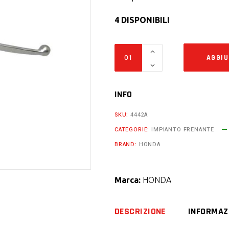
4 DISPONIBILI
Pompa
AGGIU
freno
Honda
Laverda
INFO
Guzzi
SKU:
4442A
Yamaha
CATEGORIE:
IMPIANTO FRENANTE
mono
BRAND:
HONDA
disco
quantity
Marca:
HONDA
DESCRIZIONE
INFORMAZ