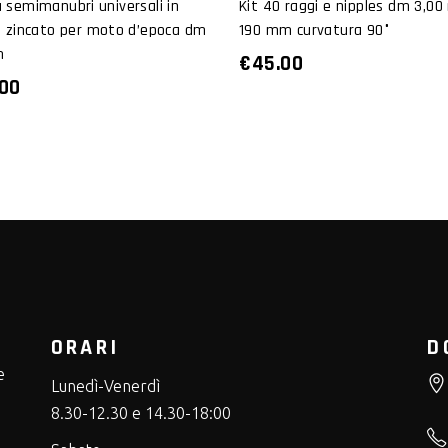
 semimanubri universali in
Kit 40 raggi e nipples dm 3,0
o zincato per moto d’epoca dm
190 mm curvatura 90°
m
€
45.00
.00
ORARI
D
e
Lunedì-Venerdì
8.30-12.30 e 14.30-18:00