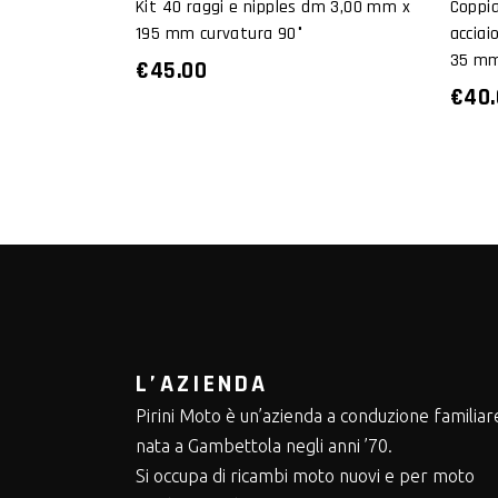
Kit 40 raggi e nipples dm 3,00 mm x
Coppia
195 mm curvatura 90°
acciai
35 m
€
45.00
€
40
L’AZIENDA
Pirini Moto è un’azienda a conduzione familiar
nata a Gambettola negli anni ’70.
Si occupa di ricambi moto nuovi e per moto