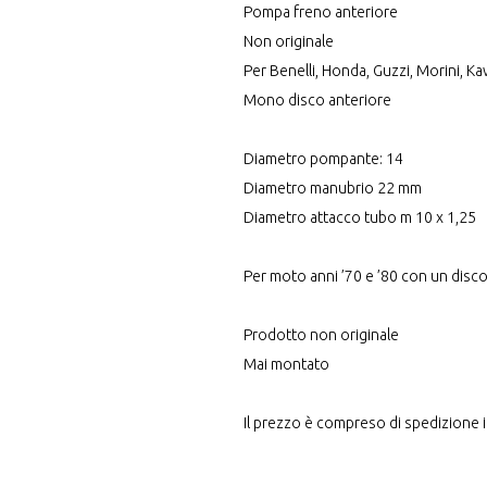
Pompa freno anteriore
Non originale
Per Benelli, Honda, Guzzi, Morini, K
Mono disco anteriore
Diametro pompante: 14
Diametro manubrio 22 mm
Diametro attacco tubo m 10 x 1,25
Per moto anni ’70 e ’80 con un disc
Prodotto non originale
Mai montato
Il prezzo è compreso di spedizione in