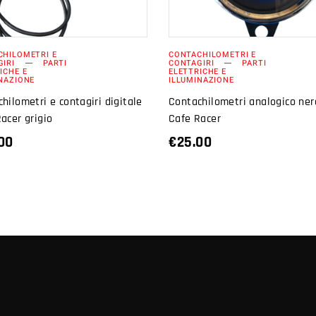
CHILOMETRI E
CONTACHILOMETRI E
IRI
PARTI
CONTAGIRI
PARTI
ICHE E
ELETTRICHE E
NAZIONE
ILLUMINAZIONE
hilometri e contagiri digitale
Contachilometri analogico ner
acer grigio
Cafe Racer
00
€
25.00