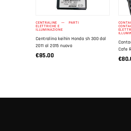
CENTRALINE
PARTI
CONTA
ELETTRICHE E
CONTAG
ILLUMINAZIONE
ELETTR
ILLUMI
Centralina keihin Honda sh 300 dal
Contac
2011 al 2015 nuova
Cafe R
€
85.00
€
80.