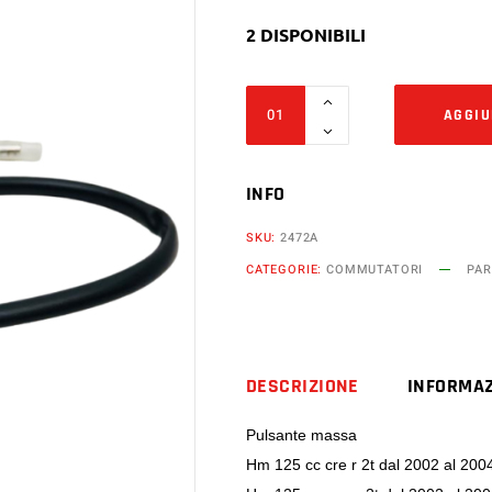
2 DISPONIBILI
Pulsante
AGGIU
massa
hm
125
INFO
cc
SKU:
2472A
cre
CATEGORIE:
COMMUTATORI
PAR
r
2t
crm
r
DESCRIZIONE
INFORMAZ
2t
dal
Pulsante massa
2002
Hm 125 cc cre r 2t dal 2002 al 200
al