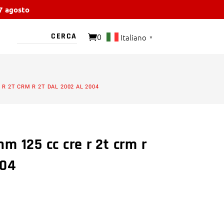
17 agosto
0
Italiano
▼
O PRESENTE
R 2T CRM R 2T DAL 2002 AL 2004
m 125 cc cre r 2t crm r
004