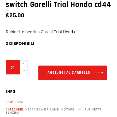
switch Garelli Trial Honda cd44
€
25.00
Rubinetto benzina Garelli Trial Honda
2 DISPONIBILI
Alter
Rubinetto
benzina
AGGIUNGI AL CARRELLO
on
off
INFO
switch
Garelli
SKU:
1392A
Trial
CATEGORIE:
MECCANICA E RICAMBI MOTORE
RUBINETTI
Honda
BENZINA