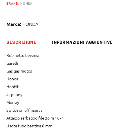
cd44
BRAND:
HONDA
quantity
HONDA
Marca:
DESCRIZIONE
INFORMAZIONI AGGIUNTIVE
Rubinetto benzina
Garelli
Gas gas motos
Honda
Hobbit
Jc penny
Murray
Switch on off riserva
Attacco serbatoio filetto m 16×1
Uscita tubo benzina 8 mm