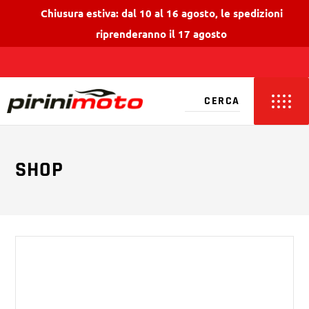
Chiusura estiva: dal 10 al 16 agosto, le spedizioni
riprenderanno il 17 agosto
SHOP