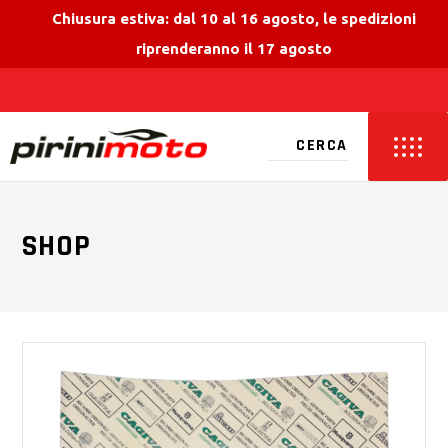
Chiusura estiva: dal 10 al 16 agosto, le spedizioni
riprenderanno il 17 agosto
SHOP