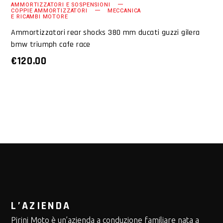
AMMORTIZZATORI E SOSPENSIONI
COPPIE AMMORTIZZATORI
MECCANICA
E RICAMBI MOTORE
Ammortizzatori rear shocks 380 mm ducati guzzi gilera
bmw triumph cafe race
€
120.00
L’AZIENDA
Pirini Moto è un’azienda a conduzione familiare nata a