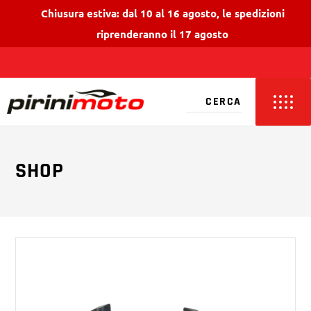
Chiusura estiva: dal 10 al 16 agosto, le spedizioni
riprenderanno il 17 agosto
SHOP