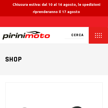
Chiusura estiva: dal 10 al 16 agosto, le spedizioni
riprenderanno il 17 agosto
SHOP