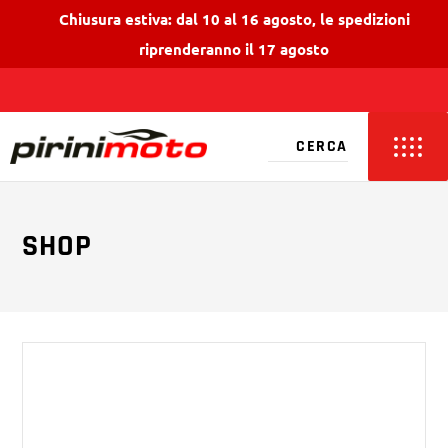
Chiusura estiva: dal 10 al 16 agosto, le spedizioni
riprenderanno il 17 agosto
SHOP