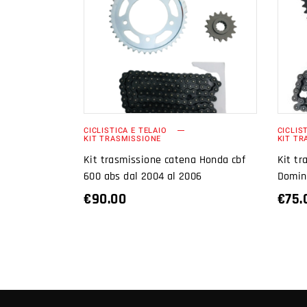
AGGIUNGI AL
CARRELLO
CICLISTICA E TELAIO
CICLIS
KIT TRASMISSIONE
KIT TR
Kit trasmissione catena Honda cbf
Kit t
600 abs dal 2004 al 2006
Domin
€
90.00
€
75.