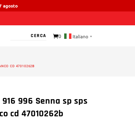
17 agosto
0
Italiano
▼
O PRESENTE
IANCO CD 47010262B
8 916 996 Senna sp sps
nco cd 47010262b