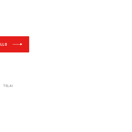
Alternative:
ELLO
TELAI