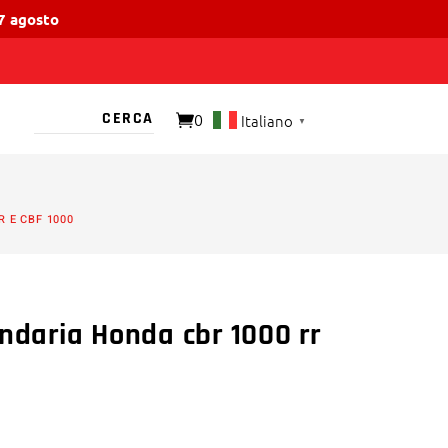
17 agosto
0
Italiano
▼
O PRESENTE
 E CBF 1000
ondaria Honda cbr 1000 rr