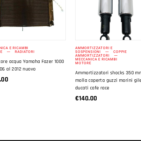
AGGIUNGI AL
AGGIUNGI AL
CARRELLO
CARRELLO
ICA E RICAMBI
AMMORTIZZATORI E
E
RADIATORI
SOSPENSIONI
COPPIE
AMMORTIZZATORI
MECCANICA E RICAMBI
tore acqua Yamaha Fazer 1000
MOTORE
06 al 2012 nuovo
Ammortizzatori shocks 350 m
.00
molla coperta guzzi morini gil
ducati cafe race
€
140.00