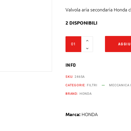
Valvola aria secondaria Honda c
2 DISPONIBILI
Valvola
AGGIU
aria
secondaria
Honda
INFO
cbr
SKU:
2465A
1000
CATEGORIE:
FILTRI
MECCANICA 
rr
BRAND:
HONDA
e
cbf
1000
HONDA
Marca:
quantity