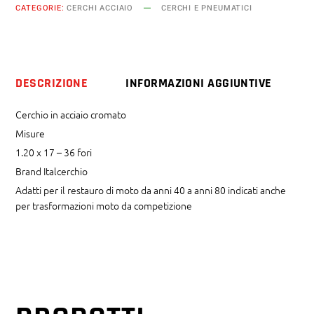
CATEGORIE:
CERCHI ACCIAIO
CERCHI E PNEUMATICI
17
36
fori
quantity
DESCRIZIONE
INFORMAZIONI AGGIUNTIVE
Cerchio in acciaio cromato
Misure
1.20 x 17 – 36 fori
Brand Italcerchio
Adatti per il restauro di moto da anni 40 a anni 80 indicati anche
per trasformazioni moto da competizione