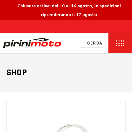
Chiusura estiva: dal 10 al 16 agosto, le spedizioni
riprenderanno il 17 agosto
SHOP