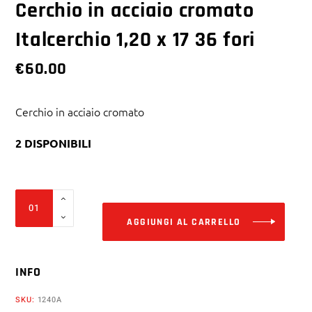
Cerchio in acciaio cromato
Italcerchio 1,20 x 17 36 fori
€
60.00
Cerchio in acciaio cromato
2 DISPONIBILI
Alter
Cerchio
in
AGGIUNGI AL CARRELLO
acciaio
cromato
INFO
Italcerchio
1,20
SKU:
1240A
x