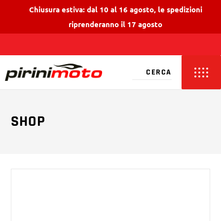
Chiusura estiva: dal 10 al 16 agosto, le spedizioni
riprenderanno il 17 agosto
SHOP