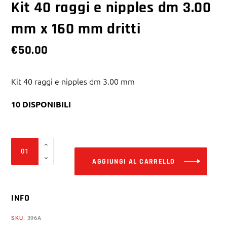
Kit 40 raggi e nipples dm 3.00
mm x 160 mm dritti
€
50.00
Kit 40 raggi e nipples dm 3.00 mm
10 DISPONIBILI
Alter
Kit
40
AGGIUNGI AL CARRELLO
raggi
e
INFO
nipples
dm
SKU:
396A
3.00