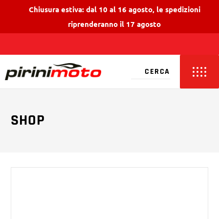
Chiusura estiva: dal 10 al 16 agosto, le spedizioni
riprenderanno il 17 agosto
SHOP