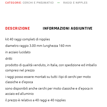
CATEGORIE:
CERCHI E PNEUMATICI
RAGGI E NIPPLES
mm
x
160
mm
DESCRIZIONE
INFORMAZIONI AGGIUNTIVE
dritti
quantity
kit 40 raggi completi di nipples
diametro raggio 3.00 mm lunghezza 160 mm
in acciaio lucidato
dritti
prodotto di qualità venduto, in Italia, con spedizione ed imballo
compresi nel prezzo
i raggi posso essere montati su tutti i tipi di cerchi per moto
classiche e d’epoca
sono disponibili anche cerchi per moto classiche e d’epoca in
acciaio ed alluminio
il prezzo è relativo a 40 raggi e 40 nipples