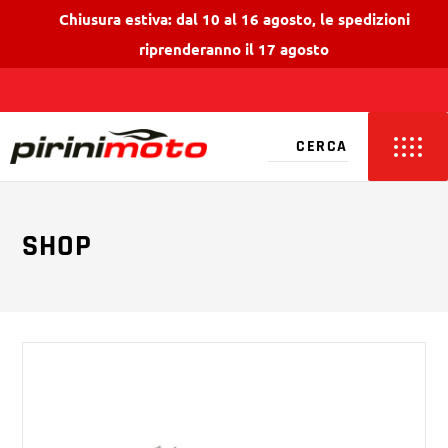
Chiusura estiva: dal 10 al 16 agosto, le spedizioni
riprenderanno il 17 agosto
SHOP