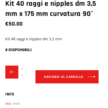
Kit 40 raggi e nipples dm 3,5
mm x 175 mm curvatura 90°
€
50.00
Kit 40 raggi e nipples dm 3,5 mm
8 DISPONIBILI
Alter
Kit
40
AGGIUNGI AL CARRELLO
raggi
e
INFO
nipples
dm
SKU:
475A
3,5