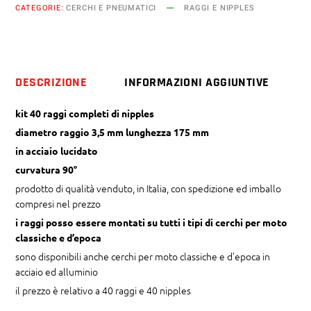
CATEGORIE:
CERCHI E PNEUMATICI
RAGGI E NIPPLES
mm
x
175
mm
DESCRIZIONE
INFORMAZIONI AGGIUNTIVE
curvatura
90°
kit 40 raggi completi di nipples
quantity
diametro raggio 3,5 mm lunghezza 175 mm
in acciaio lucidato
curvatura 90°
prodotto di qualità venduto, in Italia, con spedizione ed imballo
compresi nel prezzo
i raggi posso essere montati su tutti i tipi di cerchi per moto
classiche e d’epoca
sono disponibili anche cerchi per moto classiche e d’epoca in
acciaio ed alluminio
il prezzo è relativo a 40 raggi e 40 nipples