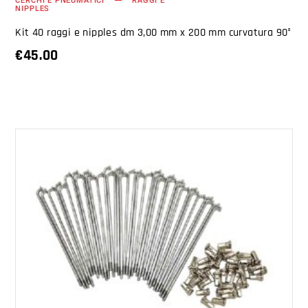
CERCHI E PNEUMATICI
RAGGI E
NIPPLES
Kit 40 raggi e nipples dm 3,00 mm x 200 mm curvatura 90°
€
45.00
AGGIUNGI AL CARRELLO