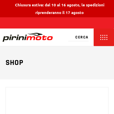
Chiusura estiva: dal 10 al 16 agosto, le spedizioni
riprenderanno il 17 agosto
SHOP